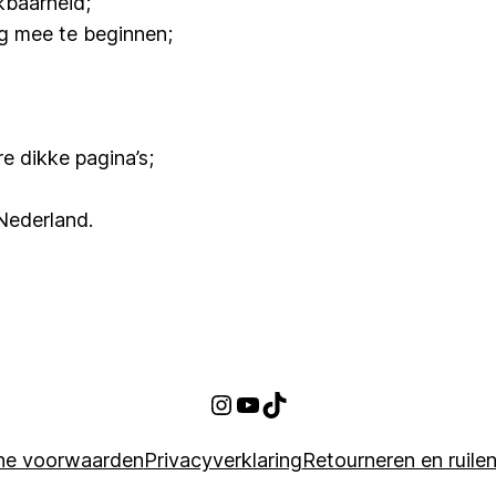
kbaarheid;
ag mee te beginnen;
e dikke pagina’s;
Nederland.
Instagram
https://www.youtube.com/@growabetterversionofyourself?si=_zyqXYQzRq
TikTok
ne voorwaarden
Privacyverklaring
Retourneren en ruile