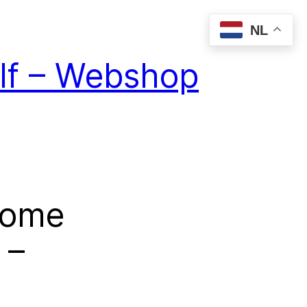
NL
elf – Webshop
some
 –