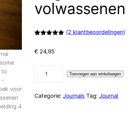
volwassenen
(
2
klantbeoordelingen)
Gewaardeerd
2
5.00
op 5
€
24,95
gebaseerd
op
klantbeoordelingen
Journal
Toevoegen aan winkelwagen
‘Take
some
space
Categorie:
Journals
Tag:
Journal
to
Grow’
–
Dagboek
voor