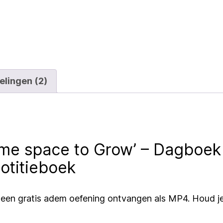
volwassenen
aantal
elingen (2)
ome space to Grow’ – Dagboek
otitieboek
ok een gratis adem oefening ontvangen als MP4. Houd j