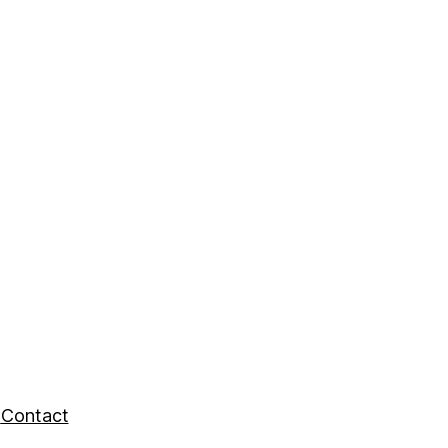
SYeeDl
n
Contact