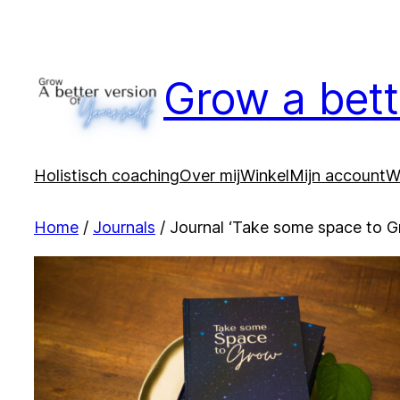
Ga
naar
de
Grow a bett
inhoud
Holistisch coaching
Over mij
Winkel
Mijn account
W
Home
/
Journals
/ Journal ‘Take some space to 