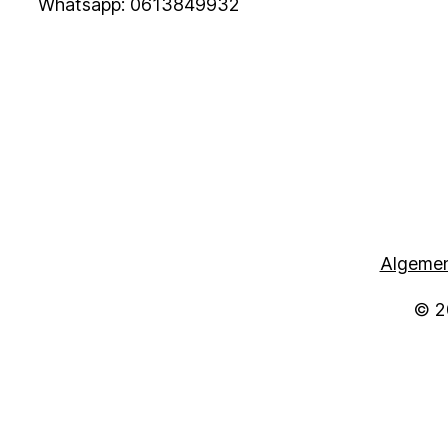
Whatsapp: 0613849932
Algeme
© 2