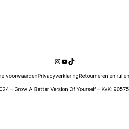
Instagram
https://www.youtube.com/@growabetterversionofyourself?si=_zyqXYQzRq
TikTok
ne voorwaarden
Privacyverklaring
Retourneren en ruile
024 – Grow A Better Version Of Yourself – KvK: 9057