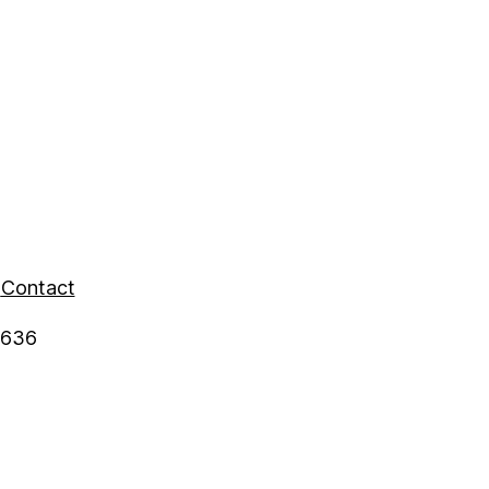
SYeeDl
n
Contact
5636