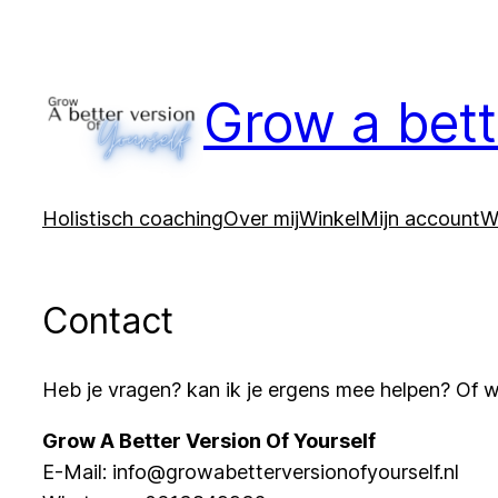
Ga
naar
de
Grow a bett
inhoud
Holistisch coaching
Over mij
Winkel
Mijn account
W
Contact
Heb je vragen? kan ik je ergens mee helpen? Of 
Grow A Better Version Of Yourself
E-Mail: info@growabetterversionofyourself.nl